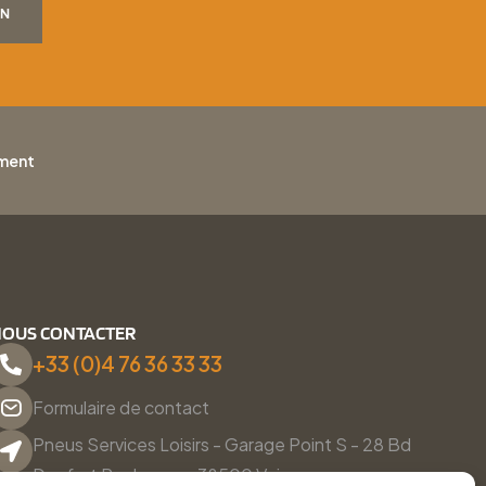
ON
ement
OUS CONTACTER
+33 (0)4 76 36 33 33
Formulaire de contact
Pneus Services Loisirs - Garage Point S - 28 Bd
Denfert Rochereau, 38500 Voiron