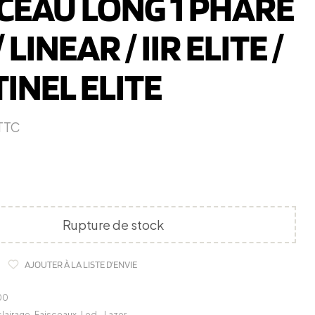
CEAU LONG 1 PHARE
/ LINEAR / IIR ELITE /
INEL ELITE
TTC
Rupture de stock
AJOUTER À LA LISTE D'ENVIE
00
clairage
,
Faisceaux
,
Led - Lazer