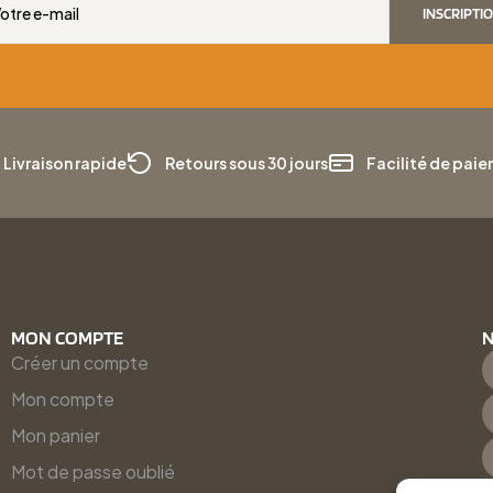
INSCRIPTI
Livraison rapide
Retours sous 30 jours
Facilité de pai
MON COMPTE
N
Créer un compte
Mon compte
Mon panier
Mot de passe oublié