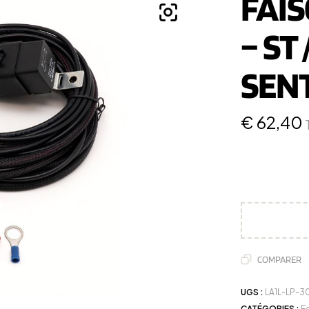
FAIS
– ST 
SENT
€
62,40
COMPARER
UGS :
LA1L-LP-3
CATÉGORIES :
E