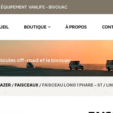
| ÉQUIPEMENT VANLIFE – BIVOUAC
UEIL
BOUTIQUE
À PROPOS
CON
icules off-road et le bivouac
LAZER
/
FAISCEAUX
/ FAISCEAU LONG 1 PHARE – ST / LINE