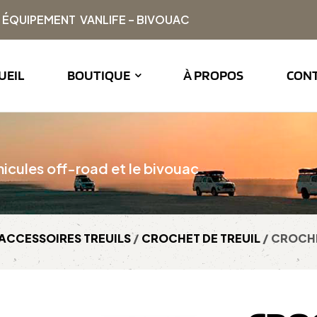
| ÉQUIPEMENT VANLIFE – BIVOUAC
UEIL
BOUTIQUE
À PROPOS
CON
icules off-road et le bivouac
ACCESSOIRES TREUILS
/
CROCHET DE TREUIL
/ CROCHE