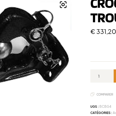
CRO
TROU
€
331,2
COMPARER
UGS :
BCBG4
CATÉGORIES :
A