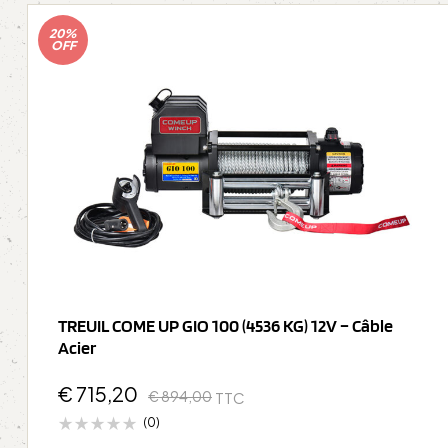
20%
OFF
TREUIL COME UP GIO 100 (4536 KG) 12V – Câble
Acier
€
715,20
€
894,00
TTC
(0)