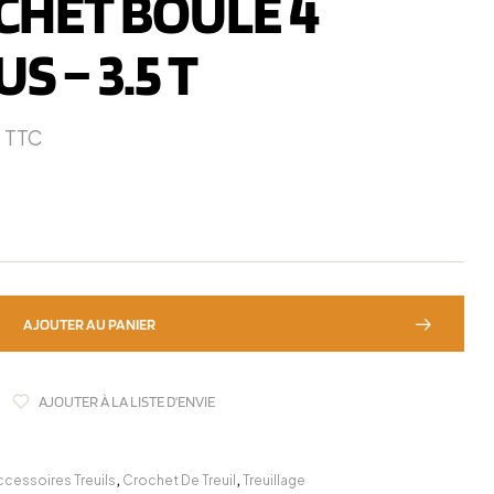
CHET BOULE 4
S – 3.5 T
0
TTC
AJOUTER AU PANIER
AJOUTER À LA LISTE D'ENVIE
ccessoires Treuils
,
Crochet De Treuil
,
Treuillage