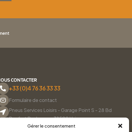
ement
OUS CONTACTER
+33 (0)4 76 36 33 33
Formulaire de contact
Pneus Services Loisirs - Garage Point S - 28 Bd
Denfert Rochereau, 38500 Voiron
Gérer le consentement
Du lundi au vendredi, de 8h30 à 12h00 et de 14h00 à