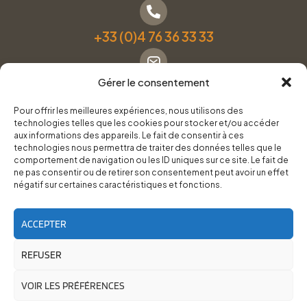
+33 (0)4 76 36 33 33
Gérer le consentement
Formulaire de contact
Pour offrir les meilleures expériences, nous utilisons des
technologies telles que les cookies pour stocker et/ou accéder
Pneus Services Loisirs - Garage Point S - 28 Bd Denfert
aux informations des appareils. Le fait de consentir à ces
technologies nous permettra de traiter des données telles que le
Rochereau, 38500 Voiron
comportement de navigation ou les ID uniques sur ce site. Le fait de
ne pas consentir ou de retirer son consentement peut avoir un effet
négatif sur certaines caractéristiques et fonctions.
Du lundi au vendredi, de 8h30 à 12h00 et de 14h00 à
18h00.
ACCEPTER
REFUSER
RoadTrip Équipement/Pneus Services Loisirs - 2026
Site réalisé par
Cédrine Brun-Tresca
et
Florian Ledru
VOIR LES PRÉFÉRENCES