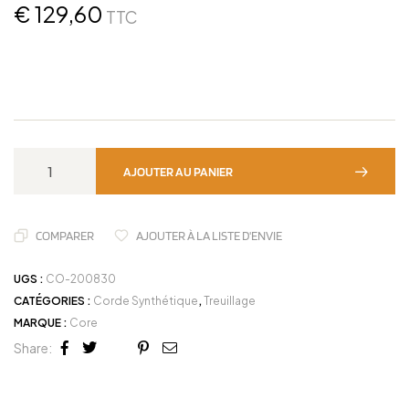
€
129,60
TTC
AJOUTER AU PANIER
COMPARER
AJOUTER À LA LISTE D'ENVIE
UGS :
CO-200830
CATÉGORIES :
Corde Synthétique
,
Treuillage
MARQUE :
Core
Share:
Facebook
Twitter
Linkedin
Google+
Pinterest
Email