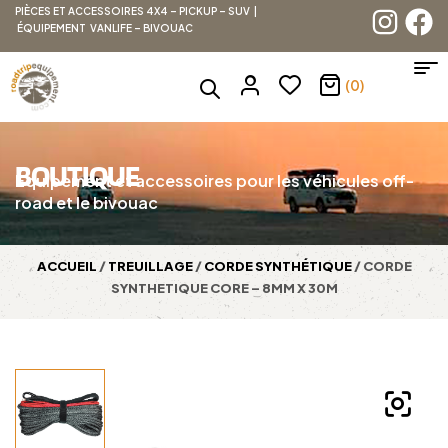
PIÈCES ET ACCESSOIRES 4X4 – PICKUP – SUV |
ÉQUIPEMENT VANLIFE – BIVOUAC
(0)
BOUTIQUE
Équipement et accessoires pour les véhicules off-
road et le bivouac
ACCUEIL
/
TREUILLAGE
/
CORDE SYNTHÉTIQUE
/ CORDE
SYNTHETIQUE CORE – 8MM X 30M