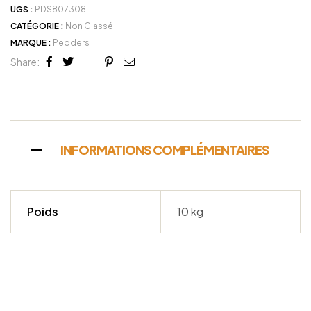
UGS :
PDS807308
CATÉGORIE :
Non Classé
MARQUE :
Pedders
Share:
Facebook
Twitter
Linkedin
Google+
Pinterest
Email
INFORMATIONS COMPLÉMENTAIRES
Poids
10 kg