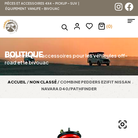
PIÈCES ET ACCESSOIRES 4X4 – PICKUP – SUV |
ÉQUIPEMENT VANLIFE – BIVOUAC
(0)
BOUTIQUE
Équipement et accessoires pour les véhicules off-
road et le bivouac
ACCUEIL
/
NON CLASSÉ
/ COMBINE PEDDERS EZIFIT NISSAN
NAVARA D40/PATHFINDER