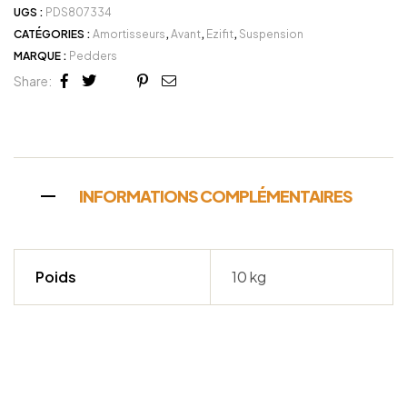
UGS :
PDS807334
CATÉGORIES :
Amortisseurs
,
Avant
,
Ezifit
,
Suspension
MARQUE :
Pedders
Share:
Facebook
Twitter
Linkedin
Google+
Pinterest
Email
INFORMATIONS COMPLÉMENTAIRES
Poids
10 kg