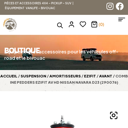
PIÈCES ET ACCESSOIRES 4X4 – PICKUP – SUV |
ÉQUIPEMENT VANLIFE – BIVOUAC
(0)
BOUTIQUE
Équipement et accessoires pour les véhicules off-
road et le bivouac
ACCUEIL
/
SUSPENSION
/
AMORTISSEURS
/
EZIFIT
/
AVANT
/ COMB
INE PEDDERS EZIFIT AV HD NISSAN NAVARA D23 (290076)