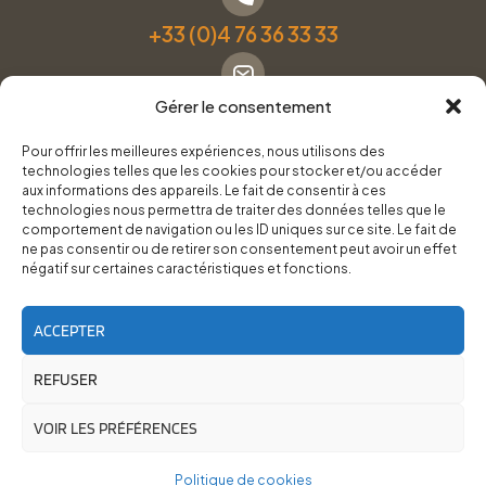
+33 (0)4 76 36 33 33
Gérer le consentement
Formulaire de contact
Pour offrir les meilleures expériences, nous utilisons des
technologies telles que les cookies pour stocker et/ou accéder
Pneus Services Loisirs - Garage Point S - 28 Bd Denfert
aux informations des appareils. Le fait de consentir à ces
technologies nous permettra de traiter des données telles que le
Rochereau, 38500 Voiron
comportement de navigation ou les ID uniques sur ce site. Le fait de
ne pas consentir ou de retirer son consentement peut avoir un effet
négatif sur certaines caractéristiques et fonctions.
Du lundi au vendredi, de 8h30 à 12h00 et de 14h00 à
18h00.
ACCEPTER
REFUSER
RoadTrip Équipement/Pneus Services Loisirs - 2026
Site réalisé par
Cédrine Brun-Tresca
et
Florian Ledru
VOIR LES PRÉFÉRENCES
Politique de cookies