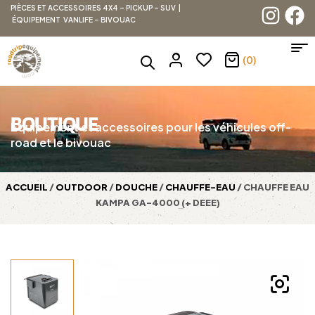
PIÈCES ET ACCESSOIRES 4X4 – PICKUP – SUV |
ÉQUIPEMENT VANLIFE – BIVOUAC
(0)
BOUTIQUE
Équipement et accessoires pour les véhicules off-
road et le bivouac
ACCUEIL
/
OUTDOOR
/
DOUCHE
/
CHAUFFE-EAU
/ CHAUFFE EAU
KAMPA GA-4000 (+ DEEE)