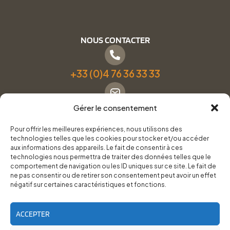
NOUS CONTACTER
+33 (0)4 76 36 33 33
Gérer le consentement
Formulaire de contact
Pour offrir les meilleures expériences, nous utilisons des
technologies telles que les cookies pour stocker et/ou accéder
Pneus Services Loisirs - Garage Point S - 28 Bd Denfert
aux informations des appareils. Le fait de consentir à ces
technologies nous permettra de traiter des données telles que le
Rochereau, 38500 Voiron
comportement de navigation ou les ID uniques sur ce site. Le fait de
ne pas consentir ou de retirer son consentement peut avoir un effet
négatif sur certaines caractéristiques et fonctions.
Du lundi au vendredi, de 8h30 à 12h00 et de 14h00 à
18h00.
ACCEPTER