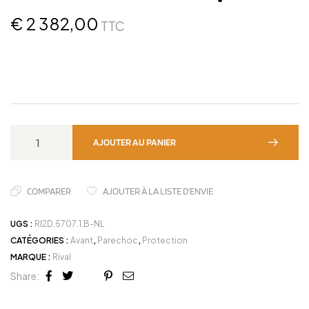
€
2 382,00
TTC
AJOUTER AU PANIER
COMPARER
AJOUTER À LA LISTE D'ENVIE
UGS :
RI2D.5707.1.B-NL
CATÉGORIES :
Avant
,
Parechoc
,
Protection
MARQUE :
Rival
Share:
Facebook
Twitter
Linkedin
Google+
Pinterest
Email