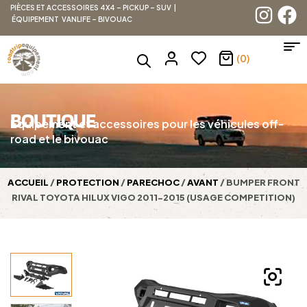
PIÈCES ET ACCESSOIRES 4X4 – PICKUP – SUV |
ÉQUIPEMENT VANLIFE – BIVOUAC
(0)
BOUTIQUE
Équipement et accessoires pour les véhicules off-
road et le bivouac
ACCUEIL
/
PROTECTION
/
PARECHOC
/
AVANT
/ BUMPER FRONT
RIVAL TOYOTA HILUX VIGO 2011-2015 (USAGE COMPETITION)