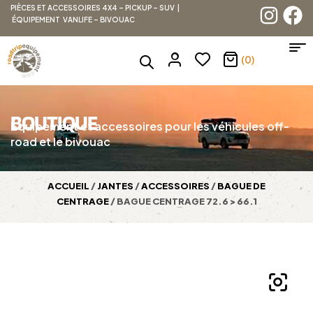
PIÈCES ET ACCESSOIRES 4X4 – PICKUP – SUV |
ÉQUIPEMENT VANLIFE – BIVOUAC
(0)
BOUTIQUE
Équipement et accessoires pour les véhicules off-
road et le bivouac
ACCUEIL
/
JANTES
/
ACCESSOIRES
/
BAGUE DE
CENTRAGE
/ BAGUE CENTRAGE 72.6 > 66.1