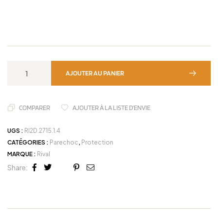
AJOUTER AU PANIER
COMPARER
AJOUTER À LA LISTE D'ENVIE
UGS :
RI2D.2715.1.4
CATÉGORIES :
Parechoc
,
Protection
MARQUE :
Rival
Share:
Facebook
Twitter
Linkedin
Google+
Pinterest
Email