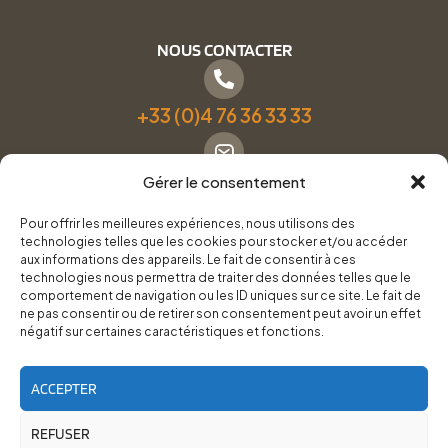
NOUS CONTACTER
+33 (0)4 76 36 33 33
Gérer le consentement
Formulaire de contact
Pour offrir les meilleures expériences, nous utilisons des
technologies telles que les cookies pour stocker et/ou accéder
Pneus Services Loisirs - Garage Point S - 28 Bd Denfert
aux informations des appareils. Le fait de consentir à ces
technologies nous permettra de traiter des données telles que le
Rochereau, 38500 Voiron
comportement de navigation ou les ID uniques sur ce site. Le fait de
ne pas consentir ou de retirer son consentement peut avoir un effet
négatif sur certaines caractéristiques et fonctions.
Du lundi au vendredi, de 8h30 à 12h00 et de 14h00 à
18h00.
ACCEPTER
REFUSER
RoadTrip Équipement/Pneus Services Loisirs - 2026