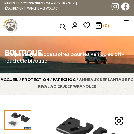
PIÈCES ET ACCESSOIRES 4X4 – PICKUP – SUV |
ÉQUIPEMENT VANLIFE – BIVOUAC
(0)
BOUTIQUE
Équipement et accessoires pour les véhicules off-
road et le bivouac
ACCUEIL
/
PROTECTION
/
PARECHOC
/ ANNEAUX DEPLANTAGE PC
RIVAL ACIER JEEP WRANGLER