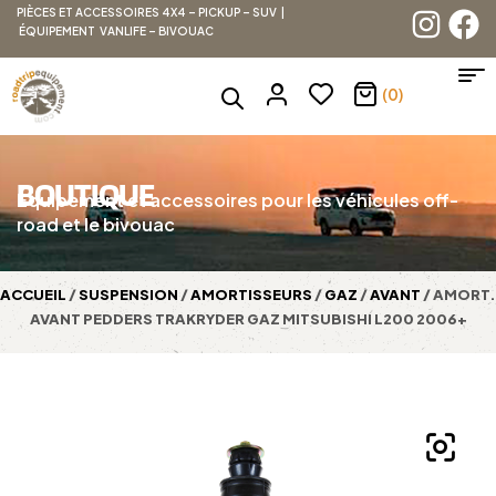
PIÈCES ET ACCESSOIRES 4X4 – PICKUP – SUV |
ÉQUIPEMENT VANLIFE – BIVOUAC
(0)
BOUTIQUE
Équipement et accessoires pour les véhicules off-
road et le bivouac
ACCUEIL
/
SUSPENSION
/
AMORTISSEURS
/
GAZ
/
AVANT
/ AMORT.
AVANT PEDDERS TRAKRYDER GAZ MITSUBISHI L200 2006+