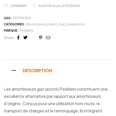
COMPARER
AJOUTER À LA LISTE D'ENVIE
UGS :
PDS144306
CATÉGORIES :
Amortisseurs
,
Avant
,
Gaz
,
Suspension
MARQUE :
Pedders
Share:
Facebook
Twitter
Linkedin
Google+
Pinterest
Email
DESCRIPTION
Les amortisseurs gaz (azote) Pedders constituent une
excellente alternative par rapport aux amortisseurs
d’origine. Conçus pour une utilisation hors route, le
transport de charges et le remorquage, ils intègrent