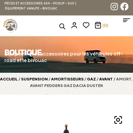
PIÈCES ET ACCESSOIRES 4X4 – PICKUP – SUV |
ÉQUIPEMENT VANLIFE – BIVOUAC
(0)
BOUTIQUE
Équipement et accessoires pour les véhicules off-
road et le bivouac
ACCUEIL
/
SUSPENSION
/
AMORTISSEURS
/
GAZ
/
AVANT
/ AMORT.
AVANT PEDDERS GAZ DACIA DUSTER