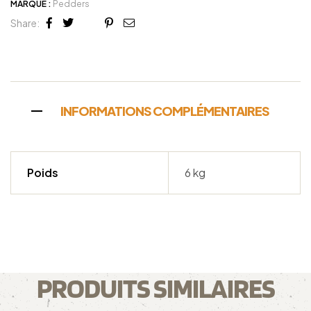
MARQUE :
Pedders
Share:
Facebook
Twitter
Linkedin
Google+
Pinterest
Email
INFORMATIONS COMPLÉMENTAIRES
Poids
6 kg
PRODUITS SIMILAIRES