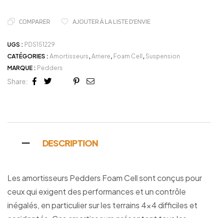
COMPARER
AJOUTER À LA LISTE D'ENVIE
UGS :
PDS151229
CATÉGORIES :
Amortisseurs
,
Arriere
,
Foam Cell
,
Suspension
MARQUE :
Pedders
Share:
Facebook
Twitter
Linkedin
Google+
Pinterest
Email
DESCRIPTION
Les amortisseurs Pedders Foam Cell sont conçus pour
ceux qui exigent des performances et un contrôle
inégalés, en particulier sur les terrains 4×4 difficiles et