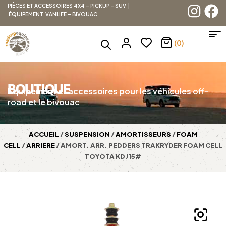
PIÈCES ET ACCESSOIRES 4X4 – PICKUP – SUV |
ÉQUIPEMENT VANLIFE – BIVOUAC
(0)
BOUTIQUE
Équipement et accessoires pour les véhicules off-
road et le bivouac
ACCUEIL
/
SUSPENSION
/
AMORTISSEURS
/
FOAM
CELL
/
ARRIERE
/ AMORT. ARR. PEDDERS TRAKRYDER FOAM CELL
TOYOTA KDJ15#