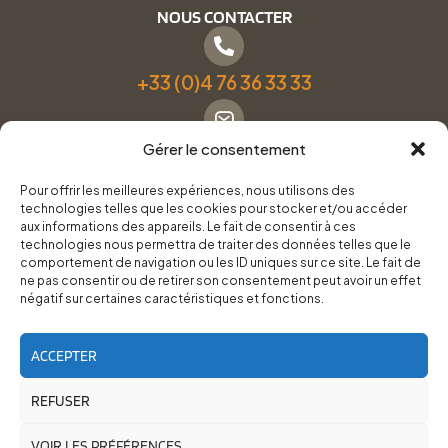
NOUS CONTACTER
+33 (0)4 76 36 33 33
Gérer le consentement
Formulaire de contact
Pour offrir les meilleures expériences, nous utilisons des
technologies telles que les cookies pour stocker et/ou accéder
Pneus Services Loisirs - Garage Point S - 28 Bd Denfert
aux informations des appareils. Le fait de consentir à ces
technologies nous permettra de traiter des données telles que le
Rochereau, 38500 Voiron
comportement de navigation ou les ID uniques sur ce site. Le fait de
ne pas consentir ou de retirer son consentement peut avoir un effet
négatif sur certaines caractéristiques et fonctions.
Du lundi au vendredi, de 8h30 à 12h00 et de 14h00 à
18h00.
ACCEPTER
REFUSER
RoadTrip Équipement/Pneus Services Loisirs - 2026
Site réalisé par
Cédrine Brun-Tresca
et
Florian Ledru
VOIR LES PRÉFÉRENCES