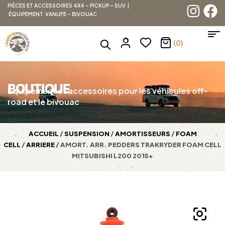
PIÈCES ET ACCESSOIRES 4X4 – PICKUP – SUV |
ÉQUIPEMENT VANLIFE – BIVOUAC
(0)
BOUTIQUE
Équipement et accessoires pour les véhicules off-
road et le bivouac
ACCUEIL
/
SUSPENSION
/
AMORTISSEURS
/
FOAM
CELL
/
ARRIERE
/ AMORT. ARR. PEDDERS TRAKRYDER FOAM CELL
MITSUBISHI L200 2015+