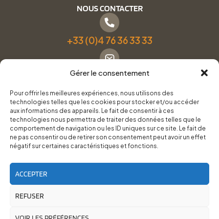
NOUS CONTACTER
+33 (0)4 76 36 33 33
Gérer le consentement
Formulaire de contact
Pour offrir les meilleures expériences, nous utilisons des
technologies telles que les cookies pour stocker et/ou accéder
Pneus Services Loisirs - Garage Point S - 28 Bd Denfert
aux informations des appareils. Le fait de consentir à ces
technologies nous permettra de traiter des données telles que le
Rochereau, 38500 Voiron
comportement de navigation ou les ID uniques sur ce site. Le fait de
ne pas consentir ou de retirer son consentement peut avoir un effet
négatif sur certaines caractéristiques et fonctions.
Du lundi au vendredi, de 8h30 à 12h00 et de 14h00 à
18h00.
ACCEPTER
REFUSER
RoadTrip Équipement/Pneus Services Loisirs - 2026
Site réalisé par
Cédrine Brun-Tresca
et
Florian Ledru
VOIR LES PRÉFÉRENCES