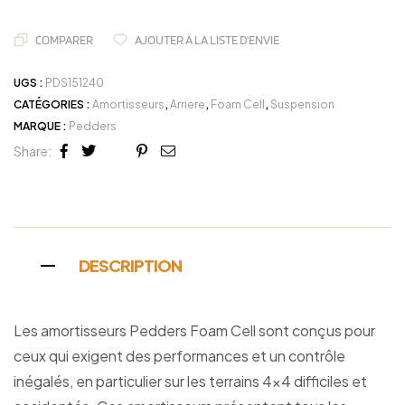
COMPARER
AJOUTER À LA LISTE D'ENVIE
UGS :
PDS151240
CATÉGORIES :
Amortisseurs
,
Arriere
,
Foam Cell
,
Suspension
MARQUE :
Pedders
Share:
Facebook
Twitter
Linkedin
Google+
Pinterest
Email
DESCRIPTION
Les amortisseurs Pedders Foam Cell sont conçus pour
ceux qui exigent des performances et un contrôle
inégalés, en particulier sur les terrains 4×4 difficiles et