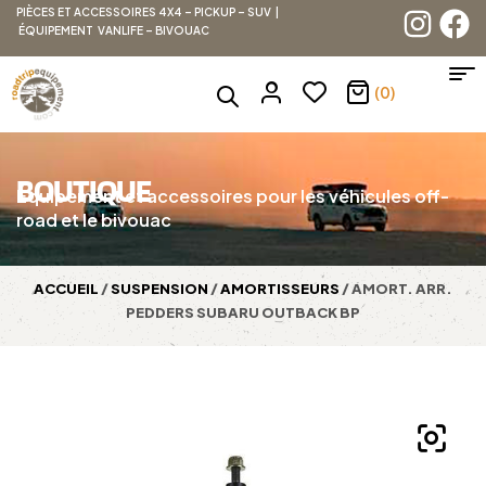
PIÈCES ET ACCESSOIRES 4X4 – PICKUP – SUV |
ÉQUIPEMENT VANLIFE – BIVOUAC
(0)
BOUTIQUE
Équipement et accessoires pour les véhicules off-
road et le bivouac
ACCUEIL
/
SUSPENSION
/
AMORTISSEURS
/ AMORT. ARR.
PEDDERS SUBARU OUTBACK BP